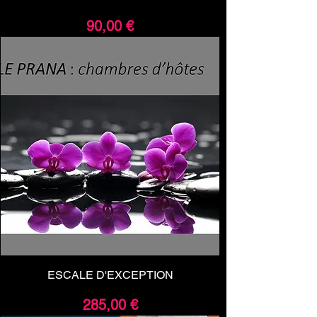
Prix
90,00 €
ESCALE D'EXCEPTION
Prix
285,00 €